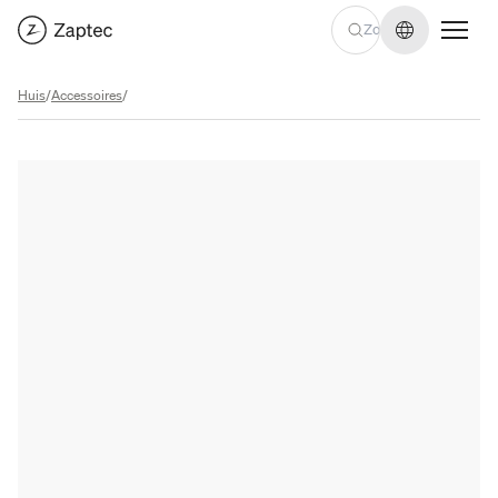
Taal wijzige
Huis
/
Accessoires
/