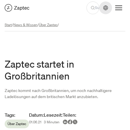
Sprache we
Start
/
News & Wissen
/
Über Zaptec
/
Zaptec startet in
Großbritannien
Zaptec kommt nach Großbritannien, um noch nachhaltigere
Ladelösungen auf dem britischen Markt anzubieten.
Article metadata
Tags
:
Datum
:
Lesezeit
:
Teilen
:
01.06.21
3
Minuten
Über Zaptec