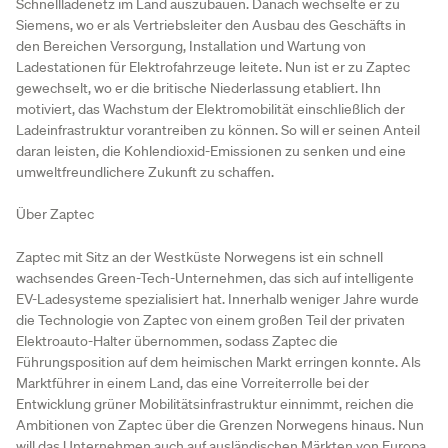
Schnellladenetz im Land auszubauen. Danach wechselte er zu
Siemens, wo er als Vertriebsleiter den Ausbau des Geschäfts in
den Bereichen Versorgung, Installation und Wartung von
Ladestationen für Elektrofahrzeuge leitete. Nun ist er zu Zaptec
gewechselt, wo er die britische Niederlassung etabliert. Ihn
motiviert, das Wachstum der Elektromobilität einschließlich der
Ladeinfrastruktur vorantreiben zu können. So will er seinen Anteil
daran leisten, die Kohlendioxid-Emissionen zu senken und eine
umweltfreundlichere Zukunft zu schaffen.
Über Zaptec
Zaptec mit Sitz an der Westküste Norwegens ist ein schnell
wachsendes Green-Tech-Unternehmen, das sich auf intelligente
EV-Ladesysteme spezialisiert hat. Innerhalb weniger Jahre wurde
die Technologie von Zaptec von einem großen Teil der privaten
Elektroauto-Halter übernommen, sodass Zaptec die
Führungsposition auf dem heimischen Markt erringen konnte. Als
Marktführer in einem Land, das eine Vorreiterrolle bei der
Entwicklung grüner Mobilitätsinfrastruktur einnimmt, reichen die
Ambitionen von Zaptec über die Grenzen Norwegens hinaus. Nun
will das Unternehmen auch auf ausländischen Märkten von Europa