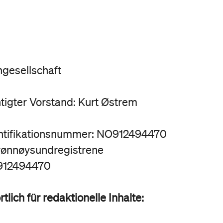
ngesellschaft
tigter Vorstand: Kurt Østrem
ntifikationsnummer: NO912494470
Brønnøysundregistrene
912494470
tlich für redaktionelle Inhalte: