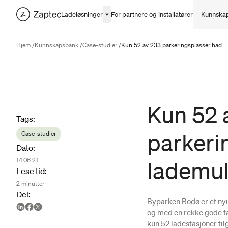
Ladeløsninger
For partnere og installatører
Kunnska
Hjem
/
Kunnskapsbank
/
Case-studier
/
Kun 52 av 233 parkeringsplasser hadde lademulighet
Kun 52 
Article metadata
Tags
:
parkeri
Case-studier
Dato
:
14.06.21
lademul
Lese tid
:
2
minutter
Del
:
Byparken Bodø er et nyu
og med en rekke gode fas
kun 52 ladestasjoner til