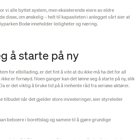
vor vi alle byttet system, men eksisterende eiere av eldre
 disse, om ønskelig – helt til kapasiteten i anlegget vårt sier at
Byparken Bodø inneholder leiligheter og næring.
g å starte på ny
em for elbillading, er det fint å vite at du ikke må ha det for all
u ikke er fornøyd. Noen ganger kan det lønne seg å starte på ny, slik
 er det viktig å bruke tid på å innhente råd fra seriøse aktører.
e tilbudet når det gjelder store investeringer, sier styreleder
an beboere i borettslag og sameie til å gjøre grundige