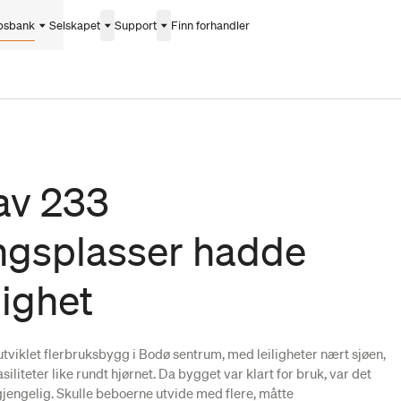
psbank
Selskapet
Support
Finn forhandler
av 233
ngsplasser hadde
ighet
tviklet flerbruksbygg i Bodø sentrum, med leiligheter nært sjøen,
iliteter like rundt hjørnet. Da bygget var klart for bruk, var det
gjengelig. Skulle beboerne utvide med flere, måtte