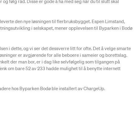
 og følg råd. Disse er gode å ha med seg når du til slutt skal
 leverte den nye løsningen til flerbruksbygget. Espen Limstand,
etningsutvikling i selskapet, mener opplevelsen til Byparken i Bodø
lsen i dette, og vi ser det dessverre litt for ofte. Det å velge smarte
øsninger er avgjørende for alle beboere i sameier og borettslag.
nkelt der man bor, er i dag like selvfølgelig som tilgangen på
. Tenk om bare 52 av 233 hadde mulighet til å benytte internett
adere hos Byparken Bodø ble installert av ChargeUp.