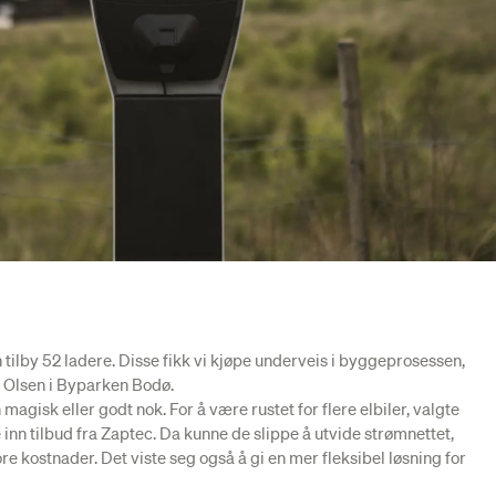
tilby 52 ladere. Disse fikk vi kjøpe underveis i byggeprosessen,
 Olsen i Byparken Bodø.
magisk eller godt nok. For å være rustet for flere elbiler, valgte
inn tilbud fra Zaptec. Da kunne de slippe å utvide strømnettet,
store kostnader. Det viste seg også å gi en mer fleksibel løsning for