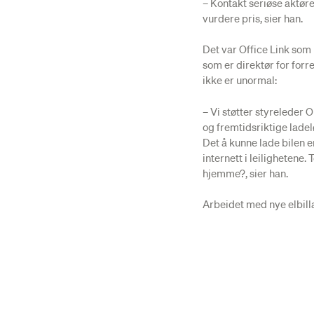
– Kontakt seriøse aktører
vurdere pris, sier han.
Det var Office Link som
som er direktør for forr
ikke er unormal:
– Vi støtter styreleder O
og fremtidsriktige ladel
Det å kunne lade bilen e
internett i leilighetene
hjemme?, sier han.
Arbeidet med nye elbill