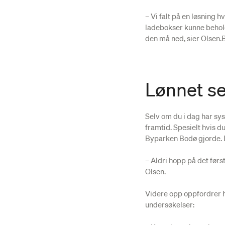
– Vi falt på en løsning h
ladebokser kunne beholde
den må ned, sier Olsen.
Lønnet se
Selv om du i dag har syst
framtid. Spesielt hvis d
Byparken Bodø gjorde. Da
– Aldri hopp på det først
Olsen.
Videre opp oppfordrer h
undersøkelser: