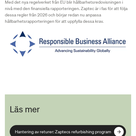
Med det nya regelverket från EU blir hållbarhetsredovisningen i
nivå med den finansiella rapporteringen. Zaptec är i fas för att följa
dessa regler från 2026 och börjar redan nu anpassa
hållbarhetsrapporteringen för att uppfylla dessa krav.
Läs mer
Hantering av returer: Zaptecs refurbishing program
Hantering av returer: Zaptecs refurbishing program