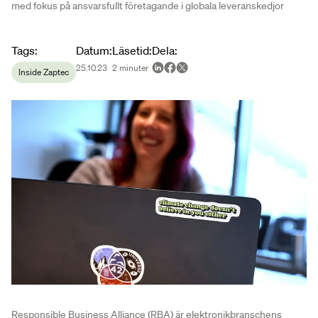
med fokus på ansvarsfullt företagande i globala leveranskedjor
Article metadata
Tags
:
Datum
:
Läsetid
:
Dela
:
25.10.23
2
minuter
Inside Zaptec
Responsible Business Alliance (RBA) är elektronikbranschens