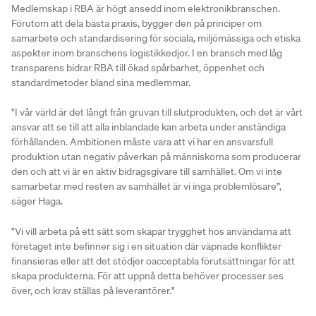
Medlemskap i RBA är högt ansedd inom elektronikbranschen.
Förutom att dela bästa praxis, bygger den på principer om
samarbete och standardisering för sociala, miljömässiga och etiska
aspekter inom branschens logistikkedjor. I en bransch med låg
transparens bidrar RBA till ökad spårbarhet, öppenhet och
standardmetoder bland sina medlemmar.
"I vår värld är det långt från gruvan till slutprodukten, och det är vårt
ansvar att se till att alla inblandade kan arbeta under anständiga
förhållanden. Ambitionen måste vara att vi har en ansvarsfull
produktion utan negativ påverkan på människorna som producerar
den och att vi är en aktiv bidragsgivare till samhället. Om vi inte
samarbetar med resten av samhället är vi inga problemlösare”,
säger Haga.
"Vi vill arbeta på ett sätt som skapar trygghet hos användarna att
företaget inte befinner sig i en situation där väpnade konflikter
finansieras eller att det stödjer oacceptabla förutsättningar för att
skapa produkterna. För att uppnå detta behöver processer ses
över, och krav ställas på leverantörer."