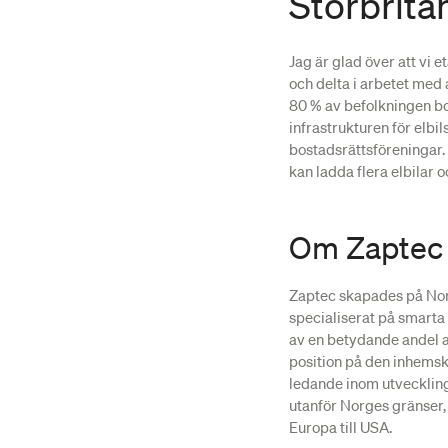
Storbrita
Jag är glad över att vi e
och delta i arbetet med a
80 % av befolkningen bor 
infrastrukturen för elbil
bostadsrättsföreningar. 
kan ladda flera elbilar 
Om Zaptec
Zaptec skapades på Nor
specialiserat på smart
av en betydande andel a
position på den inhems
ledande inom utveckling
utanför Norges gränser, 
Europa till USA.