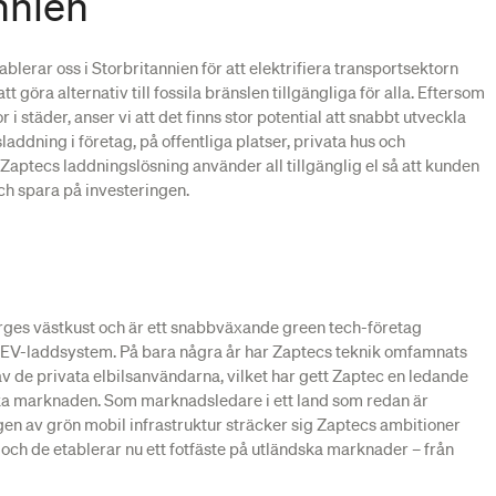
nnien
tablerar oss i Storbritannien för att elektrifiera transportsektorn
tt göra alternativ till fossila bränslen tillgängliga för alla. Eftersom
i städer, anser vi att det finns stor potential att snabbt utveckla
sladdning i företag, på offentliga platser, privata hus och
Zaptecs laddningslösning använder all tillgänglig el så att kunden
och spara på investeringen.
ges västkust och är ett snabbväxande green tech-företag
a EV-laddsystem. På bara några år har Zaptecs teknik omfamnats
v de privata elbilsanvändarna, vilket har gett Zaptec en ledande
ka marknaden. Som marknadsledare i ett land som redan är
en av grön mobil infrastruktur sträcker sig Zaptecs ambitioner
och de etablerar nu ett fotfäste på utländska marknader – från