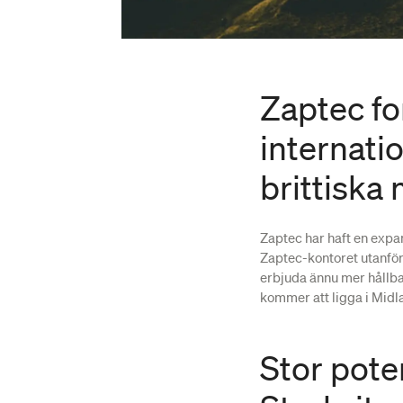
Zaptec fo
internatio
brittiska
Zaptec har haft en expan
Zaptec-kontoret utanför 
erbjuda ännu mer hållba
kommer att ligga i Midl
Stor poten