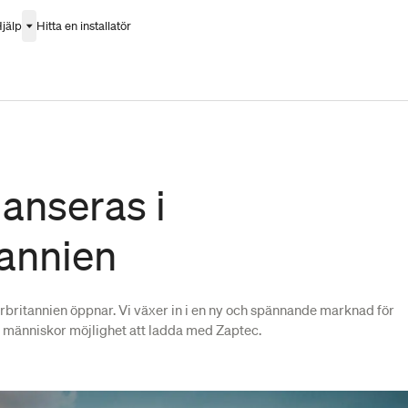
jälp
Hitta en installatör
lanseras i
tannien
orbritannien öppnar. Vi växer in i en ny och spännande marknad för
er människor möjlighet att ladda med Zaptec.