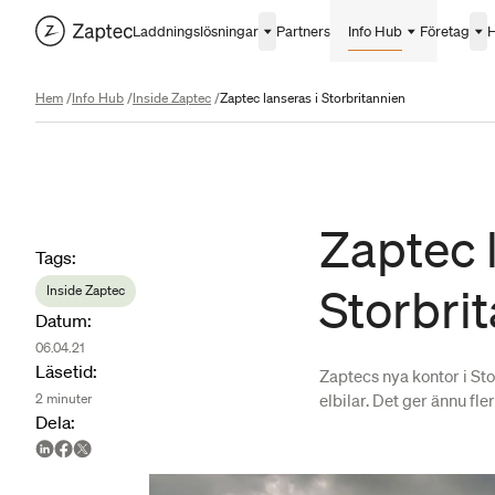
Laddningslösningar
Partners
Info Hub
Företag
H
Hem
/
Info Hub
/
Inside Zaptec
/
Zaptec lanseras i Storbritannien
Zaptec 
Article metadata
Tags
:
Storbri
Inside Zaptec
Datum
:
06.04.21
Läsetid
:
Zaptecs nya kontor i St
elbilar. Det ger ännu fl
2
minuter
Dela
: