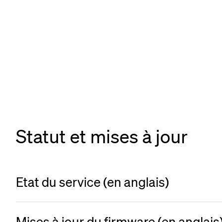
Commandez facilement les bornes de recharge,
Statut et mises à jour
accessoires et pièces détachées sur notre boutique en
ligne.
Etat du service (en anglais)
Mises à jour du firmware (en anglais