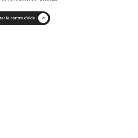
er le centre d'aide
er le centre d'aide
re newsletter pour recevoir les