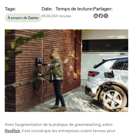
Article metadata
Tags
:
Date
:
Temps de lecture
:
Partager
:
05.03.24
3
minutes
À propos de Zaptec
Avec l'augmentation de la pratique de greenwashing, selon
RepRisk
, il est crucial que les entreprises soient tenues pour