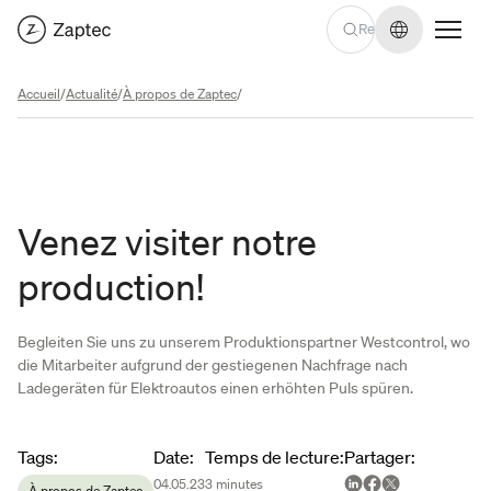
Changer de
Accueil
/
Actualité
/
À propos de Zaptec
/
Venez visiter notre
production!
Begleiten Sie uns zu unserem Produktionspartner Westcontrol, wo
die Mitarbeiter aufgrund der gestiegenen Nachfrage nach
Ladegeräten für Elektroautos einen erhöhten Puls spüren.
Article metadata
Tags
:
Date
:
Temps de lecture
:
Partager
:
04.05.23
3
minutes
À propos de Zaptec