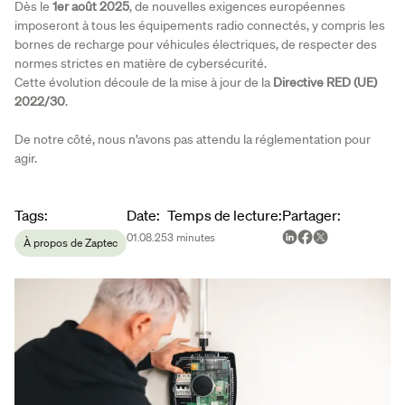
Dès le
1er août 2025
, de nouvelles exigences européennes
imposeront à tous les équipements radio connectés, y compris les
bornes de recharge pour véhicules électriques, de respecter des
normes strictes en matière de cybersécurité.
Cette évolution découle de la mise à jour de la
Directive RED (UE)
2022/30
.
De notre côté, nous n’avons pas attendu la réglementation pour
agir.
Article metadata
Tags
:
Date
:
Temps de lecture
:
Partager
:
01.08.25
3
minutes
À propos de Zaptec