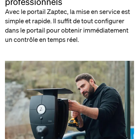
professionnels
.
Avec le portail Zaptec, la mise en service est
e clientèle:
vous trouverez ici les
ées de l’assistance clientèle. Nous nous
simple et rapide. Il suffit de tout configurer
ainsi que l’assistance dont vous avez besoin
dans le portail pour obtenir immédiatement
aitement adaptée à votre emplacement.
un contrôle en temps réel.
 du cloud:
Le portail Zaptec étant une
me cloud, nous pouvons, dans la grande
des cas, résoudre votre problème à distance. Il
e une efficacité accrue et la capacité de vous
des solutions plus rapides.