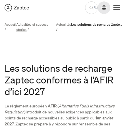
Changer de
Accueil
Actualités et success
Actualités
Les solutions de recharge Zaptec conformes à l’AFIR d’ici 2027
/
stories
/
/
Les solutions de recharge
Zaptec conformes à l’AFIR
d’ici 2027
Le règlement européen
AFIR
(
Alternative Fuels Infrastructure
Regulation
) introduit de nouvelles exigences applicables aux
points de recharge accessibles au public à partir du
1er janvier
2027
. Zaptec se prépare à y répondre sur l’ensemble de ses