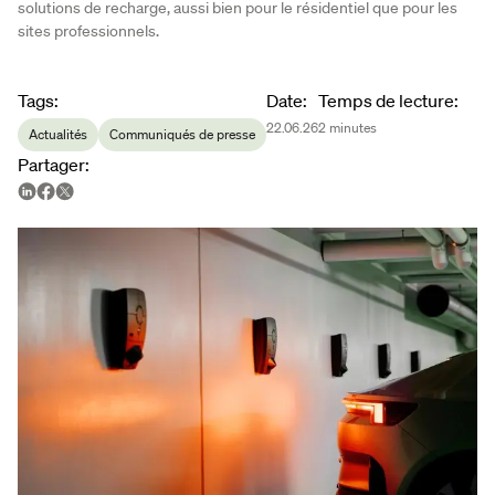
solutions de recharge, aussi bien pour le résidentiel que pour les
sites professionnels.
Article metadata
Tags
:
Date
:
Temps de lecture
:
22.06.26
2
minutes
Actualités
Communiqués de presse
Partager
: