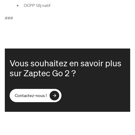
OCPP 1.6j natif
###
Vous souhaitez en savoir plus
sur Zaptec Go 2 ?
Contactez-nous !
Contactez-nous !