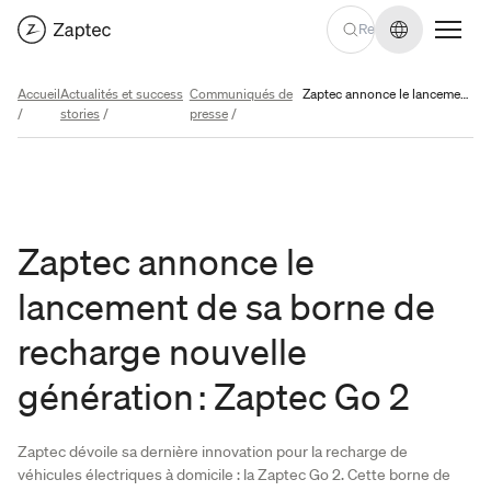
Changer de
Accueil
Actualités et success
Communiqués de
Zaptec annonce le lancement de sa borne de recharge nouvelle génération : Zaptec Go 2
/
stories
/
presse
/
Zaptec annonce le
lancement de sa borne de
recharge nouvelle
génération : Zaptec Go 2
Zaptec dévoile sa dernière innovation pour la recharge de
véhicules électriques à domicile : la Zaptec Go 2. Cette borne de