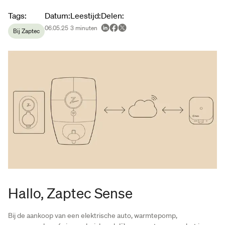
Article metadata
Tags
:
Datum
:
Leestijd
:
Delen
:
06.05.25
3
minuten
Bij Zaptec
Hallo, Zaptec Sense
Bij de aankoop van een elektrische auto, warmtepomp,