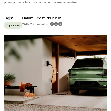
je wagenpark later opnieuw te hoeven uitrusten.
Article metadata
Tags
:
Datum
:
Leestijd
:
Delen
:
24.02.26
6
minuten
Bij Zaptec