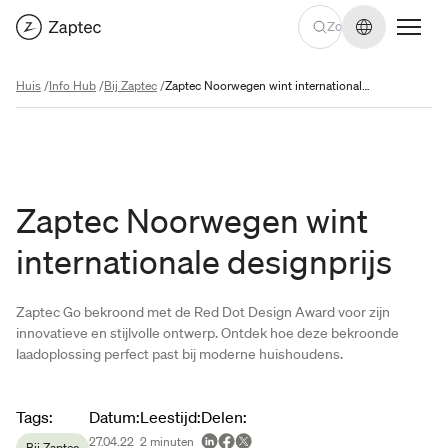
Taal wijzige
Huis
/
Info Hub
/
Bij Zaptec
/
Zaptec Noorwegen wint internationale designprijs
Zaptec Noorwegen wint
internationale designprijs
Zaptec Go bekroond met de Red Dot Design Award voor zijn
innovatieve en stijlvolle ontwerp. Ontdek hoe deze bekroonde
laadoplossing perfect past bij moderne huishoudens.
Article metadata
Tags
:
Datum
:
Leestijd
:
Delen
:
27.04.22
2
minuten
Bij Zaptec