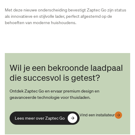
Met deze nieuwe onderscheiding bevestigt Zaptec Go zijn status
als innovatieve en stijlvolle lader, perfect afgestemd op de
behoeften van moderne huishoudens.
Wil je een bekroonde laadpaal
die succesvol is getest?
Ontdek Zaptec Go en ervaar premium design en
geavanceerde technologie voor thuisladen.
Vind een installateur
Lees meer over Zaptec Go
Lees meer over Zaptec Go