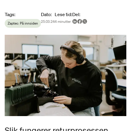
Article metadata
Tags
:
Dato
:
Lese tid
:
Del
:
25.03.24
4
minutter
Zaptec: På innsiden
Slik fungerer returprosessen