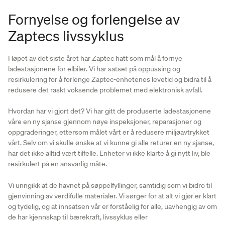
Fornyelse og forlengelse av
Zaptecs livssyklus
I løpet av det siste året har Zaptec hatt som mål å fornye
ladestasjonene for elbiler. Vi har satset på oppussing og
resirkulering for å forlenge Zaptec-enhetenes levetid og bidra til å
redusere det raskt voksende problemet med elektronisk avfall.
Hvordan har vi gjort det? Vi har gitt de produserte ladestasjonene
våre en ny sjanse gjennom nøye inspeksjoner, reparasjoner og
oppgraderinger, ettersom målet vårt er å redusere miljøavtrykket
vårt. Selv om vi skulle ønske at vi kunne gi alle returer en ny sjanse,
har det ikke alltid vært tilfelle. Enheter vi ikke klarte å gi nytt liv, ble
resirkulert på en ansvarlig måte.
Vi unngikk at de havnet på søppelfyllinger, samtidig som vi bidro til
gjenvinning av verdifulle materialer. Vi sørger for at alt vi gjør er klart
og tydelig, og at innsatsen vår er forståelig for alle, uavhengig av om
de har kjennskap til bærekraft, livssyklus eller