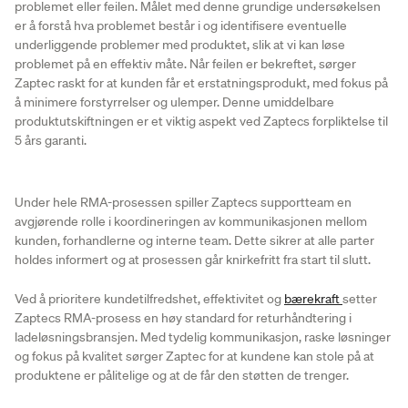
problemet eller feilen. Målet med denne grundige undersøkelsen
er å forstå hva problemet består i og identifisere eventuelle
underliggende problemer med produktet, slik at vi kan løse
problemet på en effektiv måte. Når feilen er bekreftet, sørger
Zaptec raskt for at kunden får et erstatningsprodukt, med fokus på
å minimere forstyrrelser og ulemper. Denne umiddelbare
produktutskiftningen er et viktig aspekt ved Zaptecs forpliktelse til
5 års garanti.
Under hele RMA-prosessen spiller Zaptecs supportteam en
avgjørende rolle i koordineringen av kommunikasjonen mellom
kunden, forhandlerne og interne team. Dette sikrer at alle parter
holdes informert og at prosessen går knirkefritt fra start til slutt.
Ved å prioritere kundetilfredshet, effektivitet og
bærekraft
setter
Zaptecs RMA-prosess en høy standard for returhåndtering i
ladeløsningsbransjen. Med tydelig kommunikasjon, raske løsninger
og fokus på kvalitet sørger Zaptec for at kundene kan stole på at
produktene er pålitelige og at de får den støtten de trenger.