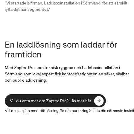
"Vi startade bifirman, Laddboxinstallation i Sörmland, för att särskilt
lyfta det här segmentet."
En laddlösning som laddar för
framtiden
Med Zaptec Pro som teknisk ryggrad och Laddboxinstallation i
Sörmland som lokal expert fick kontorsfastigheten en säker, skalbar
och publik laddlösning.
Vill du veta mer om Zaptec Pro? Läs mer här
Vill du veta mer om Zaptec Pro? Läs mer här
Vill du ha hjälp med rätt lösning för din parkering? Hitta din närmaste install