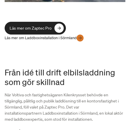
Läs mer om Zaptec Pro
Läs mer om Zaptec Pro
Läs mer om Laddboxinstallation i Sörmland
Från idé till drift elbilsladdning
som gör skillnad
När Voltiva och fastighetsägaren Kilenkrysset behövde en
tillgänglig, pålitlig och publik laddlösning till en kontorsfastighet i
Sörmland, föll valet på Zaptec Pro. Det var
installationspartnern Laddboxinstallation i Sörmland, en lokal aktör
med laddboxexpertis, som stod för installationen.