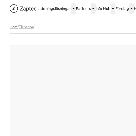
Laddningslösningar
Partners
Info Hub
Företag
H
Hem
/
Tillbehör
/