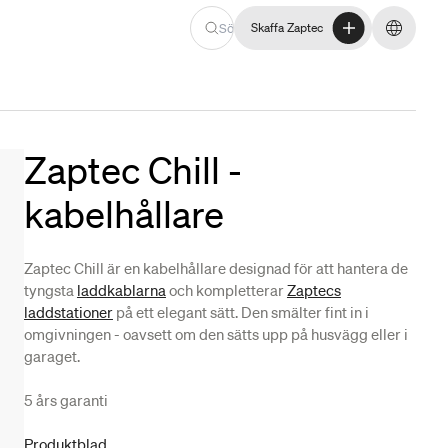
Skaffa Zaptec
Skaffa Zaptec
Byt spr
Zaptec Chill -
kabelhållare
Zaptec Chill är en kabelhållare designad för att hantera de
tyngsta
laddkablarna
och kompletterar
Zaptecs
laddstationer
på ett elegant sätt. Den smälter fint in i
omgivningen - oavsett om den sätts upp på husvägg eller i
garaget.
5 års garanti
Produktblad