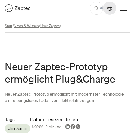
Sprache we
Start
/
News & Wissen
/
Über Zaptec
/
Neuer Zaptec-Prototyp
ermöglicht Plug&Charge
Neuer Zaptec-Prototyp ermöglicht mit modernster Technologie
ein reibungsloses Laden von Elektrofahrzeugen
Article metadata
Tags
:
Datum
:
Lesezeit
:
Teilen
:
16.09.22
2
Minuten
Über Zaptec