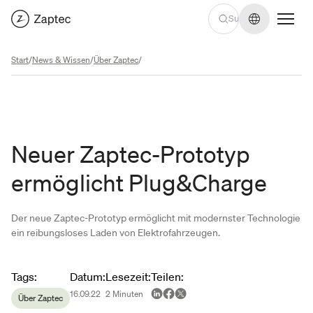
Sprache we
Start
/
News & Wissen
/
Über Zaptec
/
Neuer Zaptec-Prototyp
ermöglicht Plug&Charge
Der neue Zaptec-Prototyp ermöglicht mit modernster Technologie
ein reibungsloses Laden von Elektrofahrzeugen.
Article metadata
Tags
:
Datum
:
Lesezeit
:
Teilen
:
16.09.22
2
Minuten
Über Zaptec