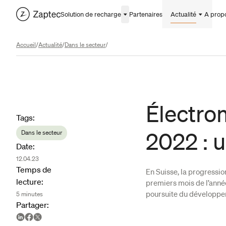
Solution de recharge
Partenaires
Actualité
A prop
Accueil
/
Actualité
/
Dans le secteur
/
Électro
Article metadata
Tags
:
2022 : u
Dans le secteur
Date
:
12.04.23
Temps de
En Suisse, la progressio
lecture
:
premiers mois de l’année
poursuite du développem
5
minutes
Partager
: