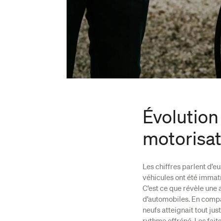
Évolution
motorisat
Les chiffres parlent d’
véhicules ont été immatr
C’est ce que révèle une 
d’automobiles. En compar
neufs atteignait tout ju
rythme effréné. Les faits