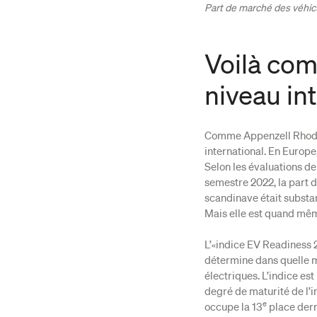
Part de marché des véhicu
Voilà com
niveau in
Comme Appenzell Rhodes-
international. En Europe
Selon les évaluations d
semestre 2022, la part 
scandinave était substan
Mais elle est quand mêm
L’«indice EV Readiness 
détermine dans quelle m
électriques. L’indice es
degré de maturité de l’i
e
occupe la 13
place derr