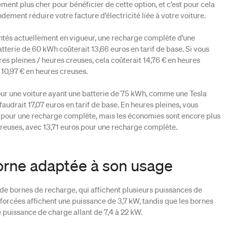
ent plus cher pour bénéficier de cette option, et c’est pour cela
dement réduire votre facture d’électricité liée à votre voiture.
entés actuellement en vigueur, une recharge complète d’une
terie de 60 kWh coûterait 13,66 euros en tarif de base. Si vous
ures pleines / heures creuses, cela coûterait 14,76 € en heures
 10,97 € en heures creuses.
ur une voiture ayant une batterie de 75 kWh, comme une Tesla
faudrait 17,07 euros en tarif de base. En heures pleines, vous
 pour une recharge complète, mais les économies sont encore plus
reuses, avec 13,71 euros pour une recharge complète.
borne adaptée à son usage
s de bornes de recharge, qui affichent plusieurs puissances de
forcées affichent une puissance de 3,7 kW, tandis que les bornes
puissance de charge allant de 7,4 à 22 kW.