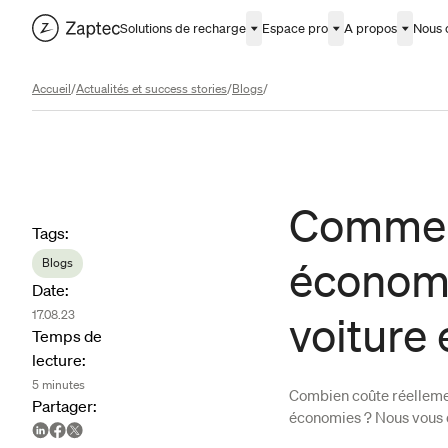
Solutions de recharge
Espace pro
A propos
Nous 
Accueil
/
Actualités et success stories
/
Blogs
/
Comment
Article metadata
Tags
:
économi
Blogs
Date
:
17.08.23
voiture 
Temps de
lecture
:
5
minutes
Combien coûte réellement
Partager
:
économies ? Nous vous d