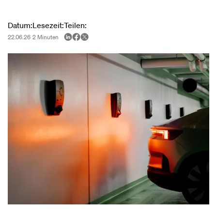
Article metadata
Datum
:
Lesezeit
:
Teilen
:
22.06.26
2
Minuten