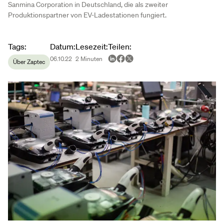
Sanmina Corporation in Deutschland, die als zweiter
Produktionspartner von EV-Ladestationen fungiert.
Article metadata
Tags
:
Datum
:
Lesezeit
:
Teilen
:
06.10.22
2
Minuten
Über Zaptec