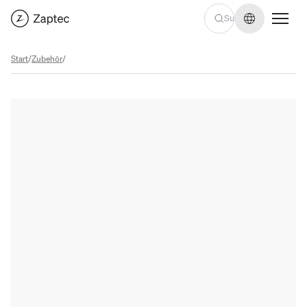
Sprache we
Start
/
Zubehör
/