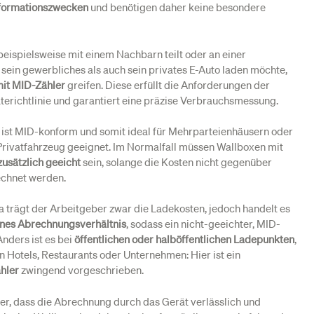
nformationszwecken
und benötigen daher keine besondere
beispielsweise mit einem Nachbarn teilt oder an einer
sein gewerbliches als auch sein privates E-Auto laden möchte,
it MID-Zähler
greifen. Diese erfüllt die Anforderungen der
erichtlinie und garantiert eine präzise Verbrauchsmessung.
ist MID-konform und somit ideal für Mehrparteienhäusern oder
Privatfahrzeug geeignet. Im Normalfall müssen Wallboxen mit
zusätzlich geeicht
sein, solange die Kosten nicht gegenüber
echnet werden.
trägt der Arbeitgeber zwar die Ladekosten, jedoch handelt es
rnes Abrechnungsverhältnis
, sodass ein nicht-geeichter, MID-
Anders ist es bei
öffentlichen oder halböffentlichen Ladepunkten
,
n Hotels, Restaurants oder Unternehmen: Hier ist ein
hler
zwingend vorgeschrieben.
cher, dass die Abrechnung durch das Gerät verlässlich und