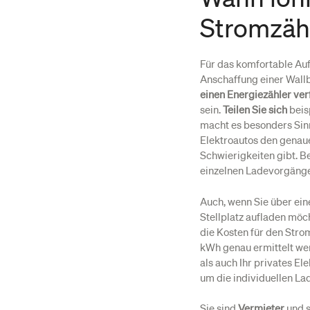
Stromzäh
Für das komfortable Auf
Anschaffung einer Wall
einen Energiezähler ve
sein.
Teilen Sie sich
beis
macht es besonders Sinn
Elektroautos den genau
Schwierigkeiten gibt. B
einzelnen Ladevorgänge
Auch, wenn Sie über ei
Stellplatz aufladen möc
die Kosten für den Stro
kWh genau ermittelt we
als auch Ihr privates El
um die individuellen L
Sie sind
Vermieter
und s