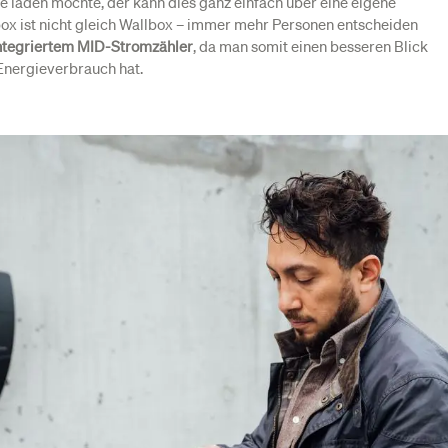
e laden möchte, der kann dies ganz einfach über eine eigene
ox ist nicht gleich Wallbox – immer mehr Personen entscheiden
ntegriertem MID-Stromzähler
, da man somit einen besseren Blick
Energieverbrauch hat.