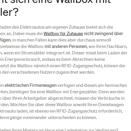
ler?
laden des Elektroautos am eigenen Zuhause bietet sich die
box an. Dabei muss die
Wallbox für Zuhause
nicht zwingend über
rfügen
, in manchen Fällen kann dies aber durchaus sinnvoll
pielsweise die Wallbox
mit anderen Personen
, wie Ihren Nachbarn,
, wenn ein Stromzähler integriert ist. Dieser misst beim Laden der
en Energieverbrauch, sodass es beim Abrechnen keine
esitzt die Wallbox nämlich einen RFID-Zugangsschutz, können die
 den verschiedenen Nutzern zugeordnet werden.
nen
elektrischen Firmenwagen
verfügen und diesen am heimischen
hten, benötigen Sie eine Wallbox mit Energiezähler. Denn werden
m über Ihren Arbeitgeber abgerechnet, müssen die Verbräuche in
rden. Möchten Sie über diese Wallbox sowohl Ihren Dienstwagen
ektroauto laden, ist ebenso ein RFID-Zugangsschutz erforderlich,
adevorgänge voneinander unterscheiden zu können.
tellen Ihren Mietern im Haus eine Ladestation zur Verfügung?