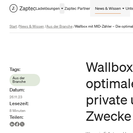
Ladelösungen
Zaptec Partner
News & Wissen
Unt
Start
/
News & Wissen
/
Aus der Branche
/
Wallbox
Article metadata
Tags
:
optimal
Aus der
Branche
Datum
:
private
26.11.23
Lesezeit
:
Zwecke
8
Minuten
Teilen
: