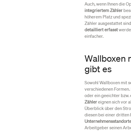
Auch, wenn Ihnen die Opt
integriertem Zähler
bess
höherem Platz und spezi
Zähler ausgestattet sin
detailliert erfasst
werden
einfacher.
Wallboxen m
gibt es
Sowohl Wallboxen mit se
verschiedenen Formen. S
oder ein geeichter bzw.
Zähler
eignen sich vor a
Überblick über den Str
diesen bei einer dritte
Unternehmensstandort
Arbeitgeber seinen Ar