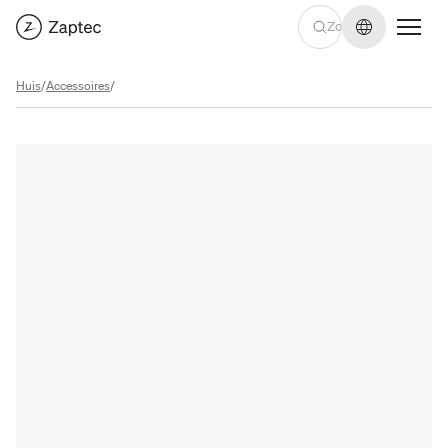
Taal wijzige
Huis
/
Accessoires
/