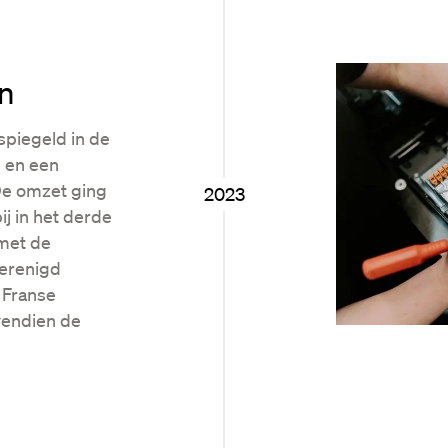
en
spiegeld in de
s en een
De omzet ging
2023
j in het derde
 met de
Verenigd
 Franse
vendien de