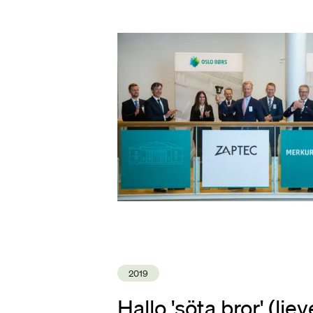
2019
Hallo 'söta bror' (liev