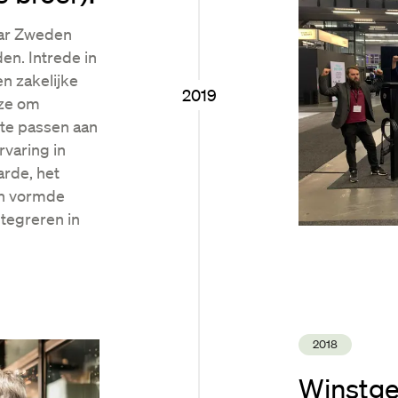
aar Zweden
en. Intrede in
n zakelijke
2019
uze om
n te passen aan
rvaring in
rde, het
en vormde
tegreren in
2018
Winstge