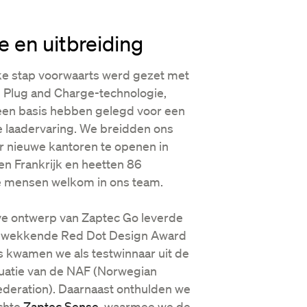
e en uitbreiding
ke stap voorwaarts werd gezet met
n Plug and Charge-technologie,
en basis hebben gelegd voor een
 laadervaring. We breidden ons
or nieuwe kantoren te openen in
n Frankrijk en heetten 86
e mensen welkom in ons team.
ve ontwerp van Zaptec Go leverde
gwekkende Red Dot Design Award
ts kwamen we als testwinnaar uit de
luatie van de NAF (Norwegian
deration). Daarnaast onthulden we
chte
Zaptec Sense
, waarmee we de