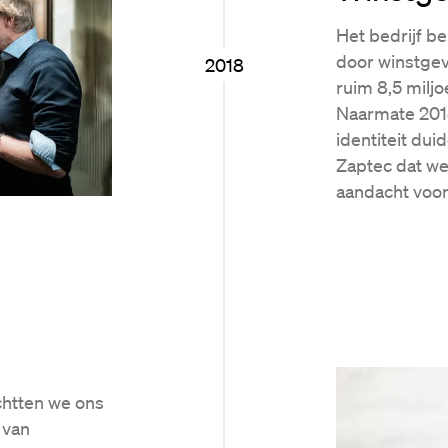
Het bedrijf b
door winstge
2018
ruim 8,5 miljo
Naarmate 201
identiteit dui
Zaptec dat w
aandacht voor 
chtten we ons
 van