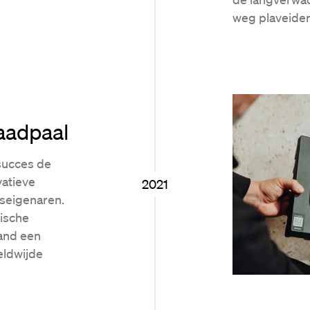
weg plaveiden
laadpaal
succes de
atieve
2021
iseigenaren.
ische
and een
eldwijde