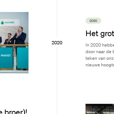
2020
Het gro
2020
In 2020 hebbe
door naar de b
teken van onz
nieuwe hoogte
e broer)!