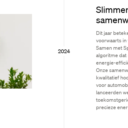
Slimmer
samenw
Dit jaar bete
voorwaarts in
Samen met Spi
2024
algoritme dat
energie-effici
Onze samenwe
kwalitatief h
voor automobi
lanceerden we
toekomstgeric
precieze ener