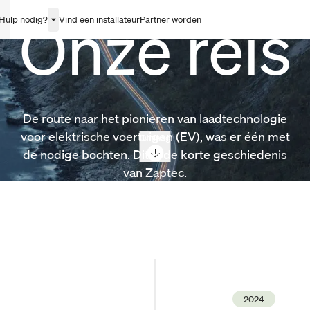
Onze reis
Hulp nodig?
Vind een installateur
Partner worden
De route naar het pionieren van laadtechnologie
voor elektrische voertuigen (EV), was er één met
Omlaag
de nodige bochten. Dit is de korte geschiedenis
van Zaptec.
2024