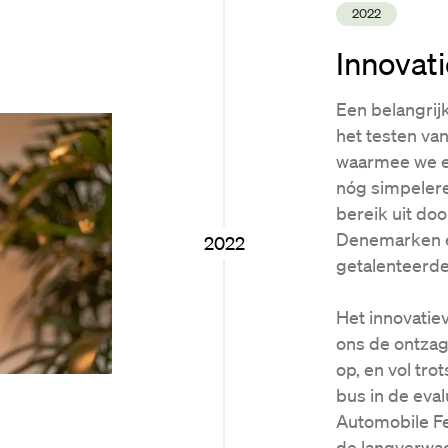
2022
Innovati
Een belangrij
het testen va
waarmee we e
nóg simpelere
bereik uit do
Denemarken e
2022
getalenteerd
Het innovatie
ons de ontza
op, en vol tro
bus in de eva
Automobile Fe
de langverwa