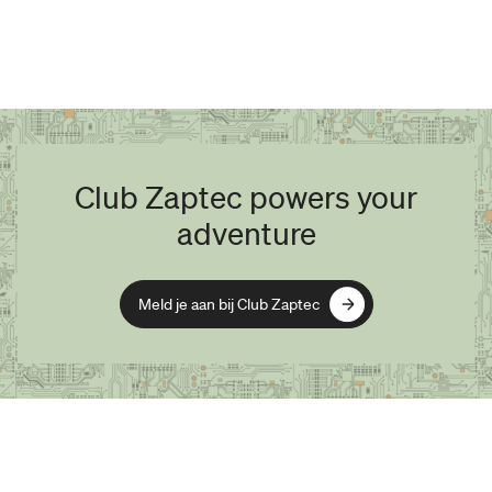
Club Zaptec powers your
adventure
Meld je aan bij Club Zaptec
Meld je aan bij Club Zaptec