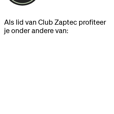
Als lid van Club Zaptec profiteer
je onder andere van:
ten en ervaringen
Academy
gmateriaal
 inzichten uit de sector
 voordelen