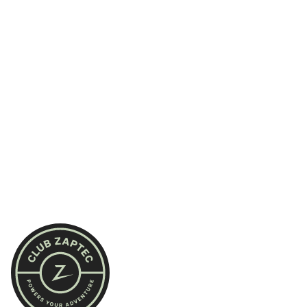
Fabrikanten, installateurs, distributeurs en experts die allemaal naar
hetzelfde doel toewerken. Je krijgt duidelijke draaiboeken, eerlijk
advies en tools die je helpen groeien.
Trainingen in plaats van generieke webinars. Wedstrijddag-events
in plaats van standaard conferenties.