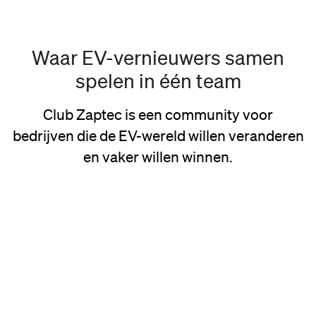
Waar EV-vernieuwers samen
spelen in één team
Club Zaptec is een community voor
bedrijven die de EV-wereld willen veranderen
en vaker willen winnen.
Regels veranderen, klanten verwachten meer en de marges zijn
klein. Als je het alleen doet, voelt het al snel alsof je elke week een
uitwedstrijd speelt.