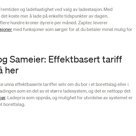
å fremtiden og ladehastighet ved valg av ladestasjon. Med
il det koste mer å lade på enkelte tidspunkter av dagen.
flere hundre kroner dyrere per måned. Zaptec leverer
sjoner
med funksjoner som sørger for at du betaler minst mulig for
og Sameier: Effektbasert tariff
å her
 unna effektbaserte tariffer selv om du bor i et borettslag eller i
adingen som en del av et større ladesystem, og det er nettopp det
jør
. Ladepris som oppnås, og mulighet for utvidelse av systemet er
et borettslag.