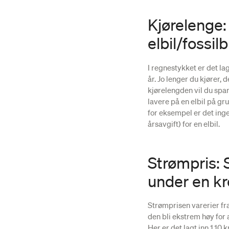
Kjørelenge:
elbil/fossilb
I regnestykket er det la
år. Jo lenger du kjører,
kjørelengden vil du spar
lavere på en elbil på gr
for eksempel er det inge
årsavgift) for en elbil.
Strømpris: S
under en k
Strømprisen varerier fra 
den bli ekstrem høy for 
Her er det lagt inn 1,10