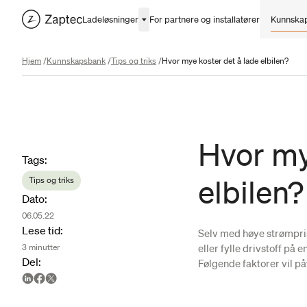
Ladeløsninger
For partnere og installatører
Kunnska
Hjem
/
Kunnskapsbank
/
Tips og triks
/
Hvor mye koster det å lade elbilen?
Hvor my
Article metadata
Tags
:
elbilen?
Tips og triks
Dato
:
06.05.22
Lese tid
:
Selv med høye strømpris
eller fylle drivstoff på 
3
minutter
Del
:
Følgende faktorer vil p