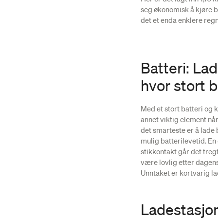
seg økonomisk å kjøre ben
det et enda enklere reg
Batteri: Lad
hvor stort b
Med et stort batteri og k
annet viktig element når
det smarteste er å lade ba
mulig batterilevetid. En 
stikkontakt går det tregt
være lovlig etter dagens 
Unntaket er kortvarig lad
Ladestasjon