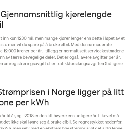
 Gjennomsnittlig kjørelengde
il
gt inn kun 1230 mil, men mange kjører lenger enn dette i løpet av et
 desto mer vil du spare på å bruke elbil. Med denne moderate
e 12 000 kroner per år. I tillegg er normalt sett servicekostnadene
unn av færre bevegelige deler. Det er også lavere avgifter per år,
n omregistreringsavgift eller trafikkforsikingsavgiften (tidligere
trømprisen i Norge ligger på litt
rone per kWh
år til år, og i 2018 er den litt høyere enn tidligere år. Likevel må
at det ikke skal lønne seg å bruke elbil. Se regnestykket nedenfor.
 kr/kWh, men selv med en ekstrem høy strømpris vil det aldri lønne