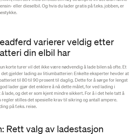
sin- eller dieselbil. Og hvis du lader gratis på f.eks. jobben, er
nestykke.
eadferd varierer veldig etter
atteri din elbil har
un korte turer vil det ikke være nødvendig å lade bilen så ofte. Et
 det gjelder lading av litiumbatterier: Enkelte eksperter hevder at
tteriet til 80 til 90 prosent til daglig. Dette for å sørge for lengst
god lader gjør det enklere å nå dette målet, for ved lading i
 å lade, og det er som kjent mindre sikkert. For å i det hele tatt å
regler stilles det spesielle krav til sikring og antall ampere.
ing på f.eks. reise.
: Rett valg av ladestasjon