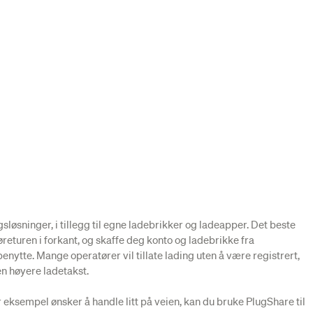
gsløsninger, i tillegg til egne ladebrikker og ladeapper. Det beste
øreturen i forkant, og skaffe deg konto og ladebrikke fra
enytte. Mange operatører vil tillate lading uten å være registrert,
en høyere ladetakst.
 eksempel ønsker å handle litt på veien, kan du bruke PlugShare til