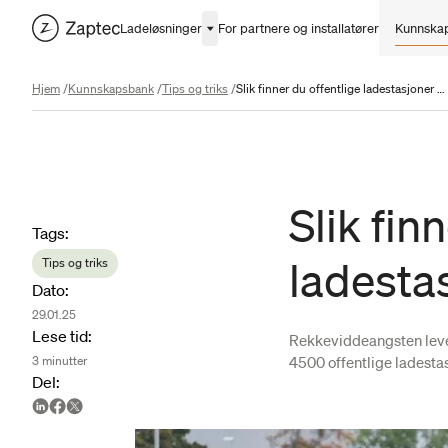
Ladeløsninger
For partnere og installatører
Kunnska
Hjem
/
Kunnskapsbank
/
Tips og triks
/
Slik finner du offentlige ladestasjoner i Norge
Slik fin
Article metadata
Tags
:
ladesta
Tips og triks
Dato
:
29.01.25
Lese tid
:
Rekkeviddeangsten lever
4500 offentlige ladestas
3
minutter
Del
: