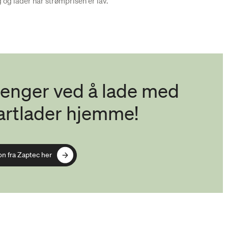
 og lader når strømprisen er lav.
enger ved å lade med
artlader hjemme!
on fra Zaptec her
on fra Zaptec her