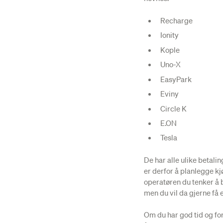
Recharge
Ionity
Kople
Uno-X
EasyPark
Eviny
Circle K
E.ON
Tesla
De har alle ulike betalin
er derfor å planlegge kj
operatøren du tenker å b
men du vil da gjerne få 
Om du har god tid og for