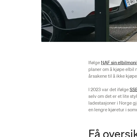
Ifølge
NAF sin elbilmoni
planer om å kjøpe elbil 
årsakene til å ikke kjøp
I 2023 var det ifølge
SSB
selv om det er et lite s
ladestasjoner i Norge gj
en lengre kjøretur i som
Få oversik