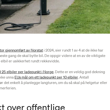
tor gjennomført av Norstat
i 2024, sier rundt 1 av 4 at de ikke har
neste gang de skal bytte bil. De oppgir videre at en av de viktigste
e elbil er usikkerhet rundt rekkevidde.
 25 elbiler per ladepunkt i Norge
. Dette er en veldig god dekning
tykke unna
EUs mål om ett ladepunkt per 10 elbiler
. Antall
ør det enkelt å planlegge langturen, om du så skal på helgetur eller
merferien.
t over offentlige