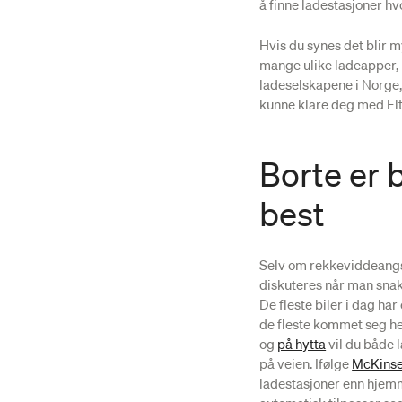
å finne ladestasjoner hv
Hvis du synes det blir m
mange ulike ladeapper,
ladeselskapene i Norge,
kunne klare deg med Elt
Borte er 
best
Selv om rekkeviddeangst
diskuteres når man snak
De fleste biler i dag har
de fleste kommet seg he
og
på hytta
vil du både l
på veien. Ifølge
McKins
ladestasjoner enn hjemm