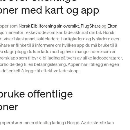
oner med kart og app
apper som
Norsk Elbilforening sin oversikt
,
PlugShare
og
Elton
asjon innenfor rekkevidde som kan lade akkurat din bil. Norsk
art viser blant annet sakteladere, hurtigladere og lynladere over
are er flinke til å informere om hvilken app du må bruke til å
va slags plugg du kan lade med og hvor mange ladere som er
 norsk app som tilbyr elbillading på tvers av ulike ladeoperatører,
forholde deg til én betalingsløsning. Appen har i tillegg en egen
det enkelt å legge til effektive ladestopp.
ruke offentlige
oner
g operatører innen offentlig lading i Norge. Av de største kan