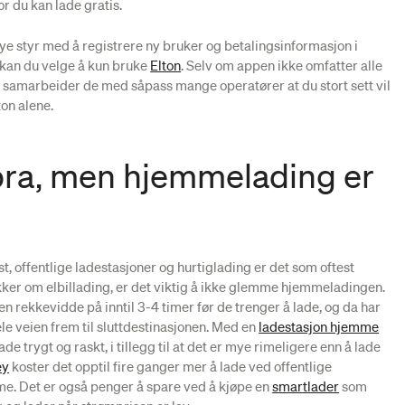
or du kan lade gratis.
ye styr med å registrere ny bruker og betalingsinformasjon i
 kan du velge å kun bruke
Elton
. Selv om appen ikke omfatter alle
 samarbeider de med såpass mange operatører at du stort sett vil
on alene.
bra, men hjemmelading er
, offentlige ladestasjoner og hurtiglading er det som oftest
ker om elbillading, er det viktig å ikke glemme hjemmeladingen.
 en rekkevidde på inntil 3-4 timer før de trenger å lade, og da har
le veien frem til sluttdestinasjonen. Med en
ladestasjon hjemme
ade trygt og raskt, i tillegg til at det er mye rimeligere enn å lade
ey
koster det opptil fire ganger mer å lade ved offentlige
e. Det er også penger å spare ved å kjøpe en
smartlader
som