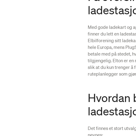
ladestasj
Med gode ladekart og 
finner du lett en ladest
Elbilforening sitt ladek
hele Europa, mens PlugSh
betale med på stedet, h
tilgjengelig. Elton er en
slik at du kun trenger å 
ruteplanlegger som gjør 
Hvordan b
ladestasj
Det finnes et stort utval
nevnes: