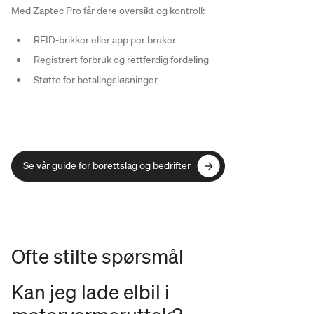
Med Zaptec Pro får dere oversikt og kontroll:
RFID-brikker eller app per bruker
Registrert forbruk og rettferdig fordeling
Støtte for betalingsløsninger
Se vår guide for borettslag og bedrifter
Se vår guide for borettslag og bedrifter
Ofte stilte spørsmål
Kan jeg lade elbil i