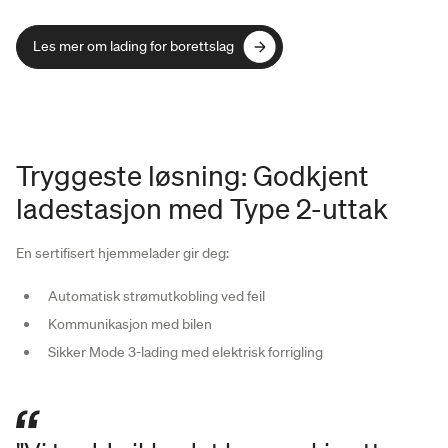
Les mer om lading for borettslag
Les mer om lading for borettslag
Tryggeste løsning: Godkjent
ladestasjon med Type 2-uttak
En sertifisert hjemmelader gir deg:
Automatisk strømutkobling ved feil
Kommunikasjon med bilen
Sikker Mode 3-lading med elektrisk forrigling