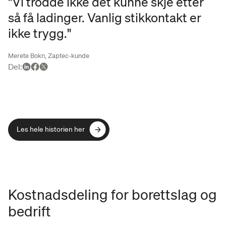
"Vi trodde ikke det kunne skje etter
så få ladinger. Vanlig stikkontakt er
ikke trygg."
Merete Bokn, Zaptec-kunde
Del
:
Les hele historien her
Les hele historien her
Kostnadsdeling for borettslag og
bedrift