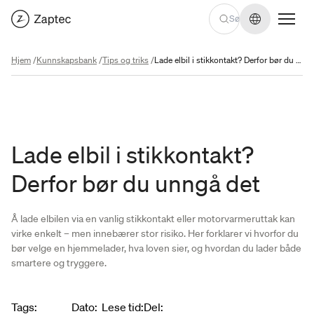
Endre språ
Hjem
/
Kunnskapsbank
/
Tips og triks
/
Lade elbil i stikkontakt? Derfor bør du unngå det
Lade elbil i stikkontakt?
Derfor bør du unngå det
Å lade elbilen via en vanlig stikkontakt eller motorvarmeruttak kan
virke enkelt – men innebærer stor risiko. Her forklarer vi hvorfor du
bør velge en hjemmelader, hva loven sier, og hvordan du lader både
smartere og tryggere.
Article metadata
Tags
:
Dato
:
Lese tid
:
Del
: