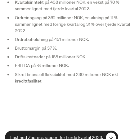
Kvartalsinntekt på 408 millioner NOK, en vekst på 70 %
sammenlignet med fjerde kvartal 2022.
Ordreinngang på 362 millioner NOK, en økning på 11 %
sammenlignet med forrige kvartal og 31 % over fjerde kvartal
2022
Ordrebeholdning på 451 millioner NOK.
Bruttomargin på 37 %.
Driftskostnader på 158 millioner NOK.
EBITDA på -8 millioner NOK.
Sikret finansiell fleksibilitet med 230 millioner NOK økt
kredittfasilitet
Last ned Zaptecs rapport for fjerde kvartal 2023.
Last ned Zaptecs rapport for fjerde kvartal 2023.