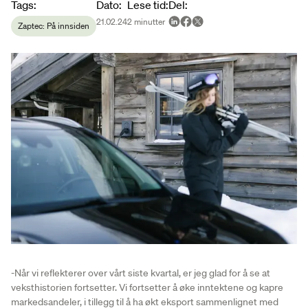
Article metadata
Tags
:
Dato
:
Lese tid
:
Del
:
21.02.24
2
minutter
Zaptec: På innsiden
-Når vi reflekterer over vårt siste kvartal, er jeg glad for å se at
veksthistorien fortsetter. Vi fortsetter å øke inntektene og kapre
markedsandeler, i tillegg til å ha økt eksport sammenlignet med