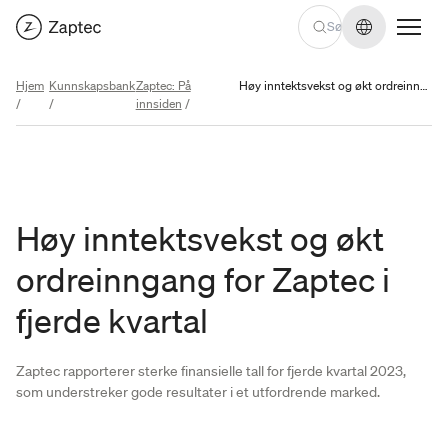
Endre språ
Hjem
Kunnskapsbank
Zaptec: På
Høy inntektsvekst og økt ordreinngang for Zaptec i fjerde kvartal
/
/
innsiden
/
Høy inntektsvekst og økt
ordreinngang for Zaptec i
fjerde kvartal
Zaptec rapporterer sterke finansielle tall for fjerde kvartal 2023,
som understreker gode resultater i et utfordrende marked.