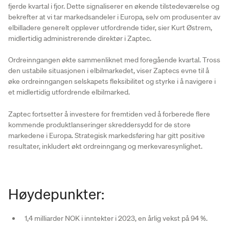
fjerde kvartal i fjor. Dette signaliserer en økende tilstedeværelse og
bekrefter at vi tar markedsandeler i Europa, selv om produsenter av
elbilladere generelt opplever utfordrende tider, sier Kurt Østrem,
midlertidig administrerende direktør i Zaptec.
Ordreinngangen økte sammenliknet med foregående kvartal. Tross
den ustabile situasjonen i elbilmarkedet, viser Zaptecs evne til å
øke ordreinngangen selskapets fleksibilitet og styrke i å navigere i
et midlertidig utfordrende elbilmarked.
Zaptec fortsetter å investere for fremtiden ved å forberede flere
kommende produktlanseringer skreddersydd for de store
markedene i Europa. Strategisk markedsføring har gitt positive
resultater, inkludert økt ordreinngang og merkevaresynlighet.
Høydepunkter:
1,4 milliarder NOK i inntekter i 2023, en årlig vekst på 94 %.