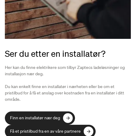
Ser du etter en installatør?
Her kan du finne elektrikere som tilbyr Zaptecs ladeløsninger og
installasjon nær deg.
Du kan enkelt finne en installatør i nærheten eller be om et
pristilbud for å få et anslag over kostnaden fra en installatør i ditt
område.
Finn en installatør nær deg
Finn en installatør nær deg
Få et pristilbud fra en av våre partnere
Få et pristilbud fra en av våre partnere