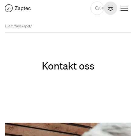
Endre språ
Hjem
/
Selskapet
/
Kontakt oss
Velg et kontaktskjema
Velg et kontaktskjema