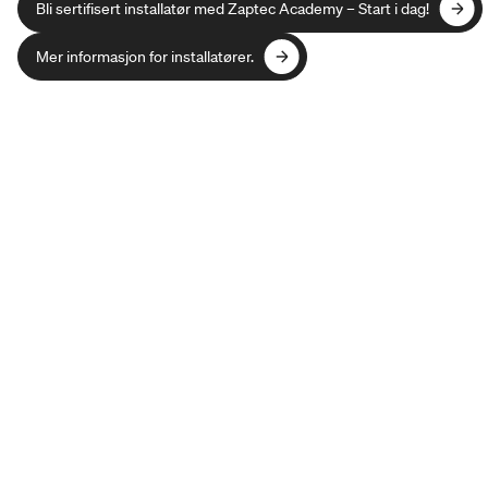
Bli sertifisert installatør med Zaptec Academy – Start i dag!
Bli sertifisert installatør med Zaptec Academy – Start i dag!
Mer informasjon for installatører.
Mer informasjon for installatører.