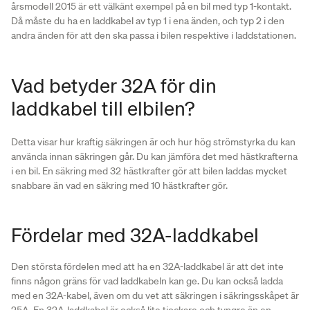
årsmodell 2015 är ett välkänt exempel på en bil med typ 1-kontakt.
Då måste du ha en laddkabel av typ 1 i ena änden, och typ 2 i den
andra änden för att den ska passa i bilen respektive i laddstationen.
Vad betyder 32A för din
laddkabel till elbilen?
Detta visar hur kraftig säkringen är och hur hög strömstyrka du kan
använda innan säkringen går. Du kan jämföra det med hästkrafterna
i en bil. En säkring med 32 hästkrafter gör att bilen laddas mycket
snabbare än vad en säkring med 10 hästkrafter gör.
Fördelar med 32A-laddkabel
Den största fördelen med att ha en 32A-laddkabel är att det inte
finns någon gräns för vad laddkabeln kan ge. Du kan också ladda
med en 32A-kabel, även om du vet att säkringen i säkringsskåpet är
25A. En 32A-laddkabel är också lite tjockare och tyngre än en