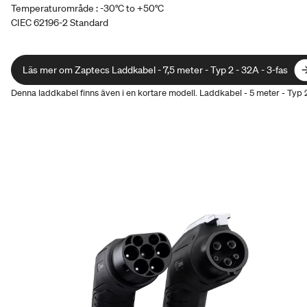
Temperaturområde : -30°C to +50°C
CIEC 62196-2 Standard
Läs mer om Zaptecs Laddkabel - 7,5 meter - Typ 2 - 32A - 3-fas
Läs mer om Zaptecs Laddkabel - 7,5 meter - Typ 2 - 32A - 3-fas
Denna laddkabel finns även i en kortare modell. Laddkabel - 5 meter - Typ 2