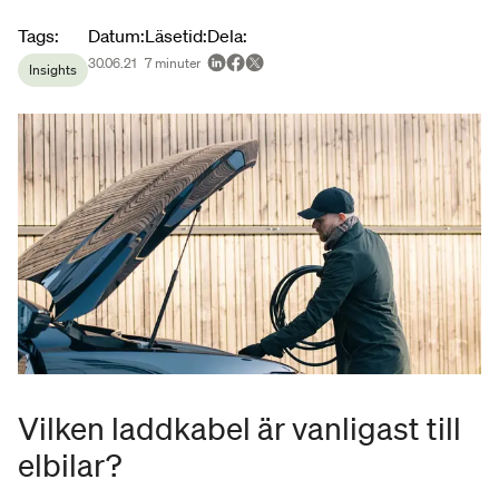
Article metadata
Tags
:
Datum
:
Läsetid
:
Dela
:
30.06.21
7
minuter
Insights
Vilken laddkabel är vanligast till
elbilar?