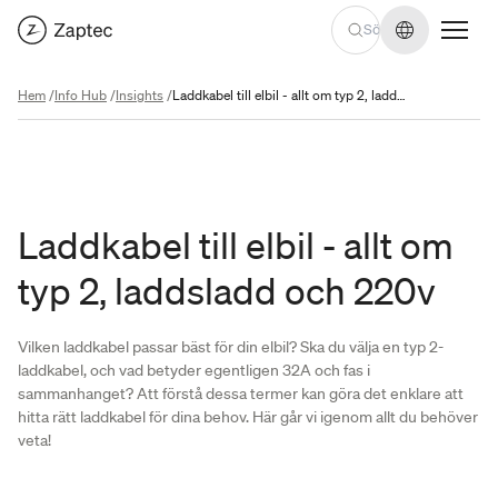
Byt språk
Hem
/
Info Hub
/
Insights
/
Laddkabel till elbil - allt om typ 2, laddsladd och 220v
Laddkabel till elbil - allt om
typ 2, laddsladd och 220v
Vilken laddkabel passar bäst för din elbil? Ska du välja en typ 2-
laddkabel, och vad betyder egentligen 32A och fas i
sammanhanget? Att förstå dessa termer kan göra det enklare att
hitta rätt laddkabel för dina behov. Här går vi igenom allt du behöver
veta!