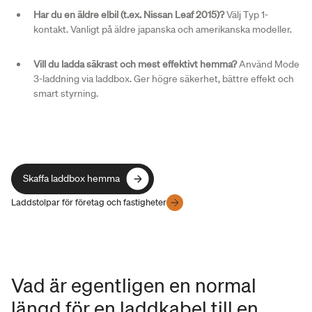
Har du en äldre elbil (t.ex. Nissan Leaf 2015)?
Välj Typ 1-
kontakt. Vanligt på äldre japanska och amerikanska modeller.
Vill du ladda säkrast och mest effektivt hemma?
Använd Mode
3-laddning via laddbox. Ger högre säkerhet, bättre effekt och
smart styrning.
Skaffa laddbox hemma
Skaffa laddbox hemma
Laddstolpar för företag och fastigheter
Vad är egentligen en normal
längd för en laddkabel till en