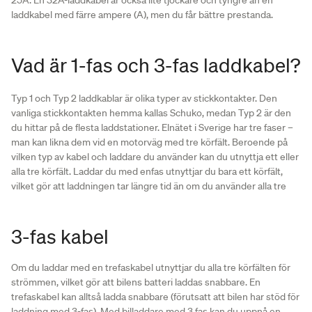
laddkabel med färre ampere (A), men du får bättre prestanda.
Vad är 1-fas och 3-fas laddkabel?
Typ 1 och Typ 2 laddkablar är olika typer av stickkontakter. Den
vanliga stickkontakten hemma kallas Schuko, medan Typ 2 är den
du hittar på de flesta laddstationer. Elnätet i Sverige har tre faser –
man kan likna dem vid en motorväg med tre körfält. Beroende på
vilken typ av kabel och laddare du använder kan du utnyttja ett eller
alla tre körfält. Laddar du med enfas utnyttjar du bara ett körfält,
vilket gör att laddningen tar längre tid än om du använder alla tre
3-fas kabel
Om du laddar med en trefaskabel utnyttjar du alla tre körfälten för
strömmen, vilket gör att bilens batteri laddas snabbare. En
trefaskabel kan alltså ladda snabbare (förutsatt att bilen har stöd för
laddning med 3-fas). Med billaddare med 3 fas kan du uppnå en