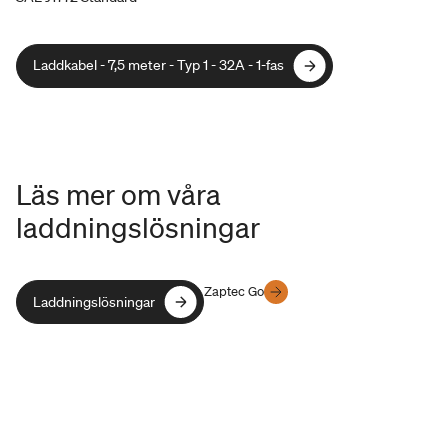
Laddkabel - 7,5 meter - Typ 1 - 32A - 1-fas
Laddkabel - 7,5 meter - Typ 1 - 32A - 1-fas
Läs mer om våra
laddningslösningar
Zaptec Go
Laddningslösningar
Laddningslösningar