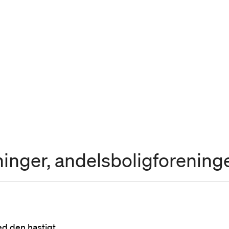
ninger, andelsboligforening
ed den hastigt