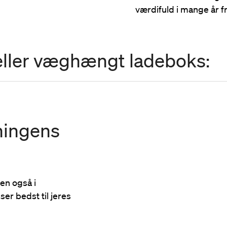
værdifuld i mange år f
eller væghængt ladeboks:
eningens
men også i
ser bedst til jeres