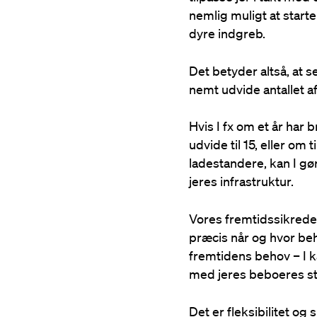
nemlig muligt at start
dyre indgreb.
Det betyder altså, at s
nemt udvide antallet a
Hvis I fx om et år har 
udvide til 15, eller om
ladestandere, kan I gø
jeres infrastruktur.
Vores fremtidssikrede 
præcis når og hvor beh
fremtidens behov – I k
med jeres beboeres sti
Det er fleksibilitet og 