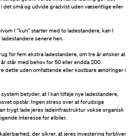
e i det små og udvide gradvist uden væsentlige eller
elvom I “kun” starter med to ladestandere, kan I
f ladestandere senere hen.
brug for fem ekstra ladestandere, om tre år ønsker at
 ti år står med behov for 50 eller endda 200
re dette uden omfattende eller kostbare ændringer i
system betyder, at I kan tilføje nye ladestandere,
ovet opstår. Ingen stress over at forudsige
an trygt lade jeres ladeinfrastruktur vokse organisk
gende interesse for elbiler.
skalerbarhed, der sikrer, at jeres investering forbliver