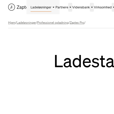
Ladeløsninger
Partnere
Vidensbank
Virksomhed
Hjem
/
Ladeløsninger
/
Professionel opladning
/
Zaptec Pro
/
Ladesta