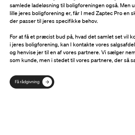
samlede ladeløsning til boligforeningen også. Men ua
lille jeres boligforening er, får I med Zaptec Pro en
der passer til jeres specifikke behov.
For at få et præcist bud på, hvad det samlet set vil k
i jeres boligforening, kan I kontakte vores salgsafde
og henvise jer til en af vores partnere. Vi sælger neml
som kunde, men i stedet til vores partnere, der så sæ
Få rådgivning
Få rådgivning