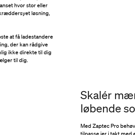
nset hvor stor eller
 skræddersyet løsning,
oste at få ladestandere
ling, der kan rådgive
ig ikke direkte til dig
lger til dig.
Skalér mæ
løbende so
Med Zaptec Pro behøve
tilpasse jer i takt med