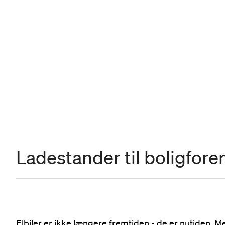
Ladestander til boligfore
Elbiler er ikke længere fremtiden - de er nutiden. M