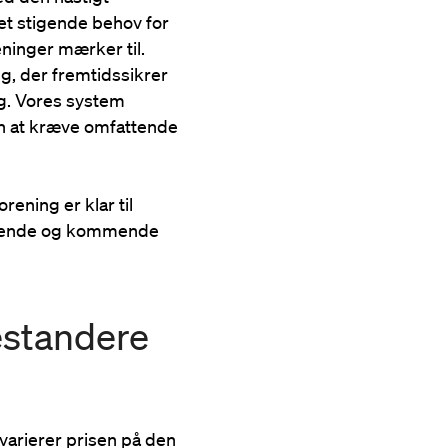
 et stigende behov for
ninger mærker til.
ng, der fremtidssikrer
ng. Vores system
den at kræve omfattende
orening er klar til
værende og kommende
estandere
 varierer prisen på den