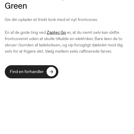
Green
Giv din oplader et friskt look med et nyt frontcover.
En af de gode ting ved
Zaptec Go
er, at du nemt selv kan skifte
frontcoveret uden at skulle tilkalde en elektriker. Bare løsn de to
skruer i bunden af ladeboksen, og vip forsigtigt dækslet mod dig
selv for at frigøre det. Vælg mellem seks raffinerede farver.
Find en forhandler
Find en forhandler