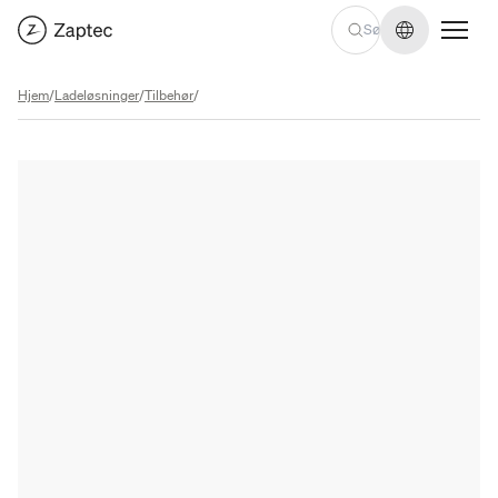
Skift sprog
Hjem
/
Ladeløsninger
/
Tilbehør
/