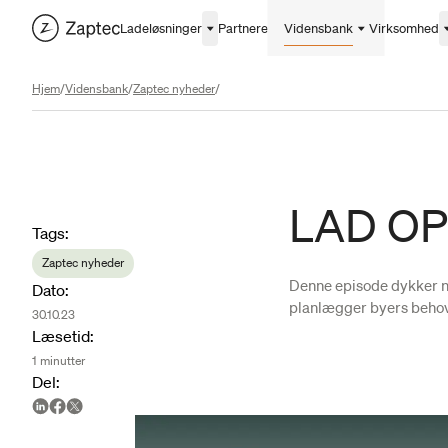
Ladeløsninger
Partnere
Vidensbank
Virksomhed
Hjem
/
Vidensbank
/
Zaptec nyheder
/
LAD OP 
Article metadata
Tags
:
Zaptec nyheder
Denne episode dykker ne
Dato
:
planlægger byers behov 
30.10.23
Læsetid
:
1
minutter
Del
: