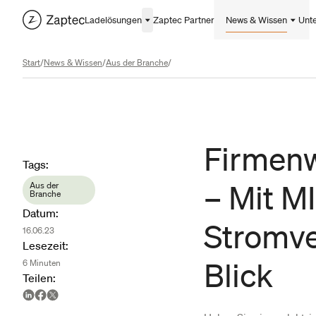
Ladelösungen
Zaptec Partner
News & Wissen
Unt
Start
/
News & Wissen
/
Aus der Branche
/
Firmen
Article metadata
Tags
:
– Mit M
Aus der
Branche
Datum
:
Stromve
16.06.23
Lesezeit
:
Blick
6
Minuten
Teilen
: