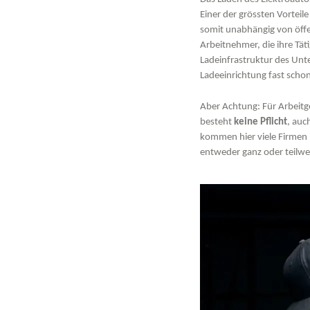
Einer der grössten Vorteil
somit unabhängig von öffe
Arbeitnehmer, die ihre Tä
Ladeinfrastruktur des Unt
Ladeeinrichtung fast scho
Aber Achtung: Für Arbeitge
besteht
keine Pflicht
, auc
kommen hier viele Firmen 
entweder ganz oder teilwe