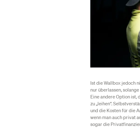
Ist die Wallbox jedoch 
nur überlassen, solange
Eine andere Option ist,
zu „leihen“. Selbstvers
und die Kosten für die
wenn man auch privat a
sogar die Privatfinanzi