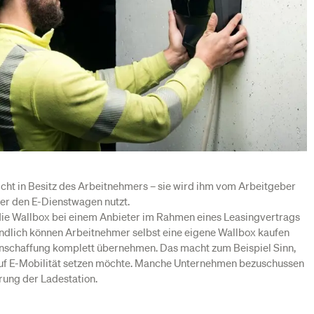
nicht in Besitz des Arbeitnehmers – sie wird ihm vom Arbeitgeber
 er den E-Dienstwagen nutzt.
 die Wallbox bei einem Anbieter im Rahmen eines Leasingvertrags
tändlich können Arbeitnehmer selbst eine eigene Wallbox kaufen
 Anschaffung komplett übernehmen. Das macht zum Beispiel Sinn,
uf E-Mobilität setzen möchte. Manche Unternehmen bezuschussen
erung der Ladestation.