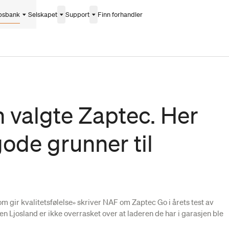
psbank
Selskapet
Support
Finn forhandler
n valgte Zaptec. Her
gode grunner til
som gir kvalitetsfølelse» skriver NAF om Zaptec Go i årets test av
ien Ljosland er ikke overrasket over at laderen de har i garasjen ble