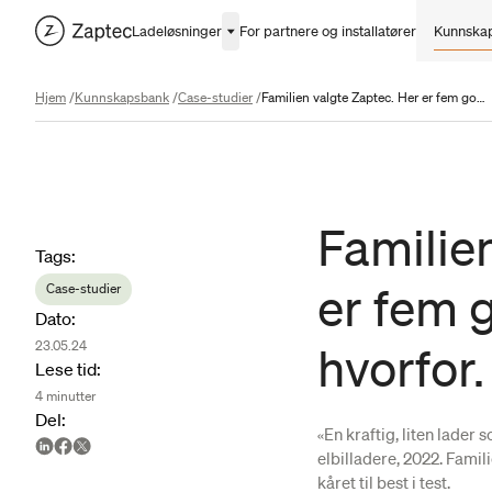
Ladeløsninger
For partnere og installatører
Kunnska
Hjem
/
Kunnskapsbank
/
Case-studier
/
Familien valgte Zaptec. Her er fem gode grunner til hvorfor.
Familie
Article metadata
Tags
:
er fem 
Case-studier
Dato
:
23.05.24
hvorfor.
Lese tid
:
4
minutter
Del
:
«En kraftig, liten lader 
elbilladere, 2022. Famil
kåret til best i test.