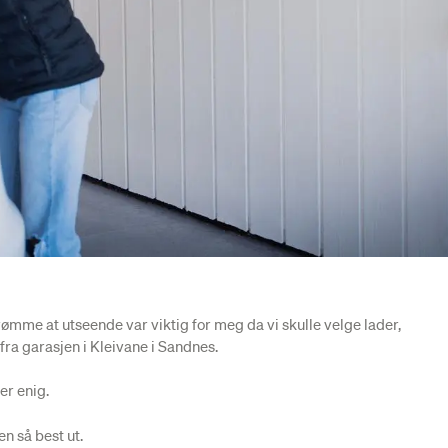
nrømme at utseende var viktig for meg da vi skulle velge lader,
 fra garasjen i Kleivane i Sandnes.
r enig.
n så best ut.