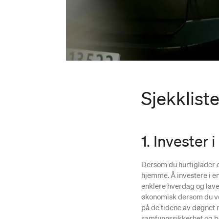
Sjekkliste
1. Invester
Dersom du hurtiglader o
hjemme. Å investere i e
enklere hverdag og lave
økonomisk dersom du vel
på de tidene av døgnet n
samfunnssikkerhet og ber