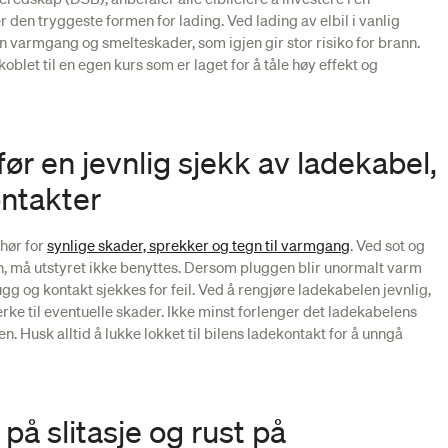
 den tryggeste formen for lading. Ved lading av elbil i vanlig
n varmgang og smelteskader, som igjen gir stor risiko for brann.
oblet til en egen kurs som er laget for å tåle høy effekt og
ør en jevnlig sjekk av ladekabel,
ontakter
ehør for
synlige skader, sprekker og tegn til varmgang
. Ved sot og
, må utstyret ikke benyttes. Dersom pluggen blir unormalt varm
g og kontakt sjekkes for feil. Ved å rengjøre ladekabelen jevnlig,
erke til eventuelle skader. Ikke minst forlenger det ladekabelens
en. Husk alltid å lukke lokket til bilens ladekontakt for å unngå
på slitasje og rust på