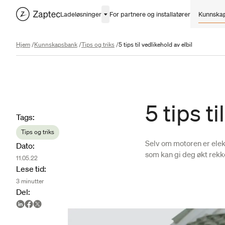
Ladeløsninger
For partnere og installatører
Kunnska
Hjem
/
Kunnskapsbank
/
Tips og triks
/
5 tips til vedlikehold av elbil
5 tips t
Article metadata
Tags
:
Tips og triks
Selv om motoren er elekt
Dato
:
som kan gi deg økt rekk
11.05.22
Lese tid
:
3
minutter
Del
: