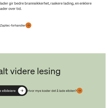
lader gir bedre brannsikkerhet, raskere lading, en enklere
ader over tid.
 Zaptec-forhandler
lt videre lesing
e elbileiere
e elbileiere
Hvor mye koster det å lade elbilen?