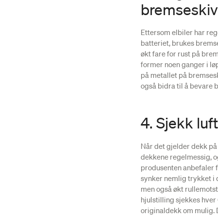
bremseski
Ettersom elbiler har reg
batteriet, brukes brems
økt fare for rust på bre
former noen ganger i løp
på metallet på bremseski
også bidra til å bevare
4. Sjekk lu
Når det gjelder dekk på e
dekkene regelmessig, og
produsenten anbefaler fo
synker nemlig trykket i 
men også økt rulle­motst
hjulstilling sjekkes hver
originaldekk om mulig. 