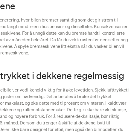
vene
enerering, hvor bilen bremser samtidig som det gir strøm til
ene langt mindre enn hos bensin- og dieselbiler. Konsekvensen er
mseskivene. For å unngå dette kan du bremse hardt i kontrollerte
et av måneden hele året. Da får du vekk rusten før den setter seg
vene. Å spyle bremseskivene litt ekstra når du vasker bilen vil
 bremseskivene.
fttrykket i dekkene regelmessig
lbiler, er vedlikehold viktig for å øke levetiden. Sjekk lufttrykket i
 juster om nødvendig. Det anbefales å bruke det trykket
r maks­last, og øke dette med ti prosent om vinteren. I kaldt vær
dekkene og rulle­motstanden øker. Dette gir ikke bare økt slitasje,
and og høyere forbruk. For å redusere dekkslitasje, bør riktig
 6. måned. Dersom du trenger å skifte ut dekkene, bytt til
De er ikke bare designet for elbil, men også den bilmodellen du