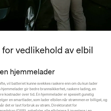
 for vedlikehold av elbil
 i en hjemmelader
fte, vil batteriet kunne svekkes raskere enn om du kun lader
n hjemmelader gir bedre brannsikkerhet, raskere lading, en
re kostnader over tid. En hjemmelader er spesielt gunstig
ger en smartlader, som lader elbilen når strømmen er billigst, og
år det er lavt forbruk av strøm. Direktoratet for
edskap (DSB), anbefaler alle elbileiere å investere i en