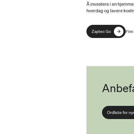
Å investere i en hjemme
hverdag og lavere kostn
Zaptec Go
Zaptec Go
Finn
Anbefa
Ordliste for ny
Ordliste for ny