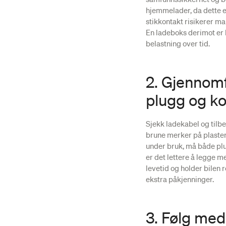
hjemmelader, da dette er
stikkontakt risikerer ma
En ladeboks derimot er k
belastning over tid.
2. Gjennomf
plugg og k
Sjekk ladekabel og tilb
brune merker på plasten
under bruk, må både plug
er det lettere å legge m
levetid og holder bilen r
ekstra påkjenninger.
3. Følg med 