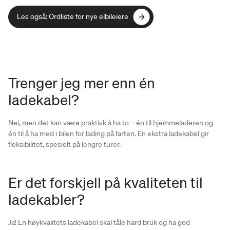
Les også: Ordliste for nye elbileiere
Les også: Ordliste for nye elbileiere
Trenger jeg mer enn én
ladekabel?
Nei, men det kan være praktisk å ha to – én til hjemmeladeren og
én til å ha med i bilen for lading på farten. En ekstra ladekabel gir
fleksibilitet, spesielt på lengre turer.
Er det forskjell på kvaliteten til
ladekabler?
Ja! En høykvalitets ladekabel skal tåle hard bruk og ha god