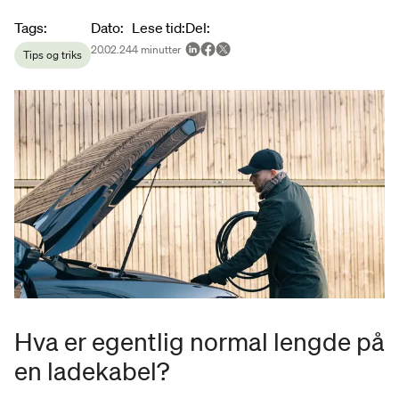
Article metadata
Tags
:
Dato
:
Lese tid
:
Del
:
20.02.24
4
minutter
Tips og triks
Hva er egentlig normal lengde på
en ladekabel?