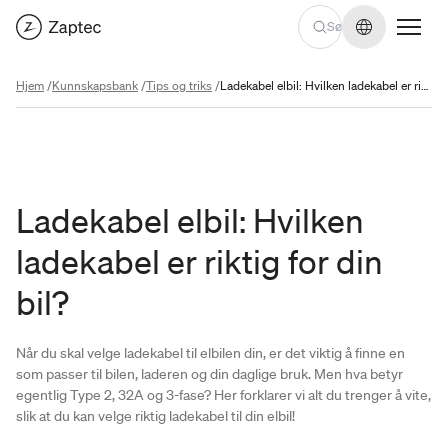
Endre språ
Hjem
/
Kunnskapsbank
/
Tips og triks
/
Ladekabel elbil: Hvilken ladekabel er riktig for din bil?
Ladekabel elbil: Hvilken
ladekabel er riktig for din
bil?
Når du skal velge ladekabel til elbilen din, er det viktig å finne en
som passer til bilen, laderen og din daglige bruk. Men hva betyr
egentlig Type 2, 32A og 3-fase? Her forklarer vi alt du trenger å vite,
slik at du kan velge riktig ladekabel til din elbil!