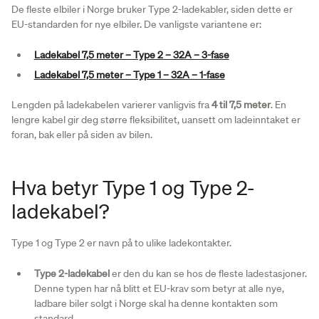
De fleste elbiler i Norge bruker Type 2-ladekabler, siden dette er
EU-standarden for nye elbiler. De vanligste variantene er:
Ladekabel 7,5 meter – Type 2 – 32A – 3-fase
Ladekabel 7,5 meter – Type 1 – 32A – 1-fase
Lengden på ladekabelen varierer vanligvis fra
4 til 7,5 meter
. En
lengre kabel gir deg større fleksibilitet, uansett om ladeinntaket er
foran, bak eller på siden av bilen.
Hva betyr Type 1 og Type 2-
ladekabel?
Type 1 og Type 2 er navn på to ulike ladekontakter.
Type 2-ladekabel
er den du kan se hos de fleste ladestasjoner.
Denne typen har nå blitt et EU-krav som betyr at alle nye,
ladbare biler solgt i Norge skal ha denne kontakten som
standard.