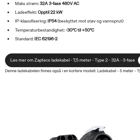
Maks strøm:
32A 3-fase 480V AC
Ladeeffekt:
Opptil 22 kW
IP-klassifisering:
IP54
(beskyttet mot støv og vannsprut)
Temperaturbestandighet:
-30°C til +50°C
Standard:
IEC 62196-2
Les mer om Zaptecs ladekabel - 7,5 meter - Type 2 - 32A - 3-fase
Les mer om Zaptecs ladekabel - 7,5 meter - Type 2 - 32A - 3-fase
Denne ladekabelen finnes også i en kortere modell: Ladekabel - 5 meter - T