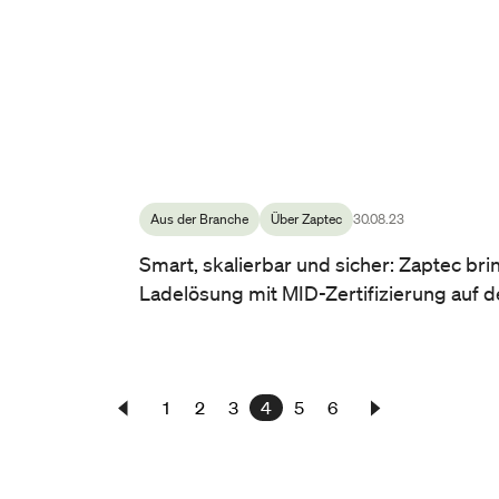
Aus der Branche
Über Zaptec
30.08.23
Smart, skalierbar und sicher: Zaptec bri
Ladelösung mit MID-Zertifizierung auf 
1
2
3
4
5
6