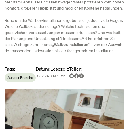
Mehrfamilienhäuser und Dienstwagenfahrer profitieren vom hohen
Komfort, größerer Flexibilität und möglichen Kosteneinsparungen.
Rund um die Wallbox-Installation ergeben sich jedoch viele Fragen:
Welche Wallbox ist die richtige? Welche technischen und
gesetzlichen Voraussetzungen müssen erfüllt sein? Und wie läuft
die Planung und Umsetzung ab? In diesem Artikel erfahren Sie
alles Wichtige zum Thema „
Wallbox installieren
“ – von der Auswahl
der passenden Ladestation bis zur fachgerechten Installation.
Article metadata
Tags
:
Datum
:
Lesezeit
:
Teilen
:
03.12.24
7
Minuten
Aus der Branche